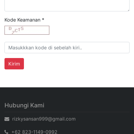
Kode Keamanan
*
Hubungi Kami
rizkysansan999@gmail.com
+62 823-1149-0992