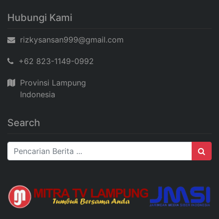
Hubungi Kami
rizkysansan999@gmail.com
+62 823-1149-0992
Provinsi Lampung
Indonesia
Search