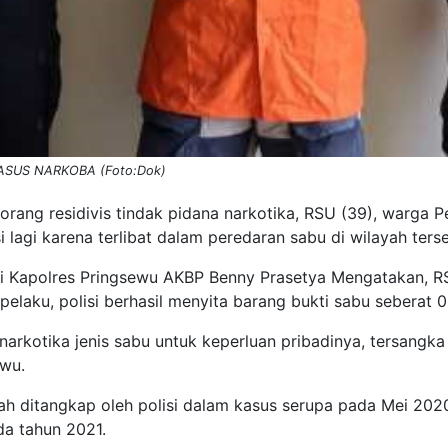
ASUS NARKOBA (Foto:Dok)
ng residivis tindak pidana narkotika, RSU (39), warga P
 lagi karena terlibat dalam peredaran sabu di wilayah ters
i Kapolres Pringsewu AKBP Benny Prasetya Mengatakan, R
 pelaku, polisi berhasil menyita barang bukti sabu seberat 
arkotika jenis sabu untuk keperluan pribadinya, tersangk
ewu.
h ditangkap oleh polisi dalam kasus serupa pada Mei 2020
a tahun 2021.