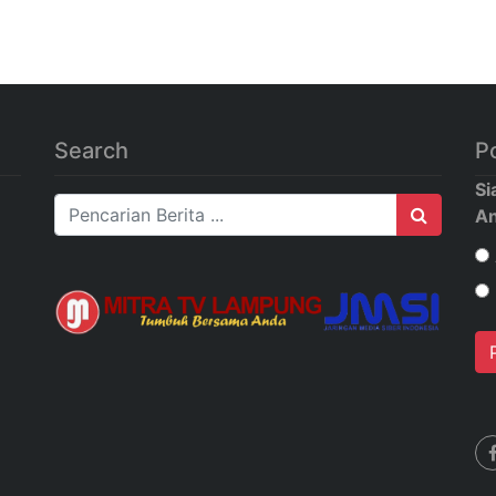
Search
Po
Si
A