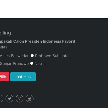
lling
apakah Calon Presiden Indonesia Favorit
nda?
Anies Baswedan
Prabowo Subianto
Ganjar Pranowo
Netral
Lihat Hasil