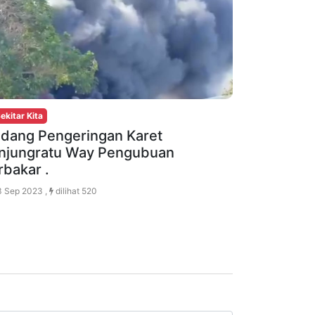
ekitar Kita
dang Pengeringan Karet
njungratu Way Pengubuan
rbakar .
 Sep 2023 ,
dilihat 520