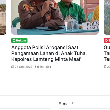
Hukum
S
Anggota Polisi Arogansi Saat
Gu
Pengamaan Lahan di Anak Tuha,
Ta
Kapolres Lamteng Minta Maaf
Te
23 Sep 2023 ,
dilihat 581
23
E-mail
*