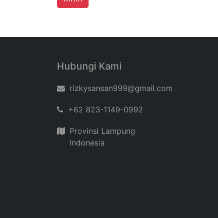
Hubungi Kami
rizkysansan999@gmail.com
+62 823-1149-0992
Provinsi Lampung
Indonesia