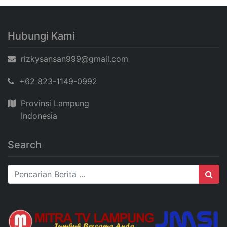
Hubungi Kami
rizkysansan999@gmail.com
+62 823-1149-0992
Provinsi Lampung
Indonesia
Search